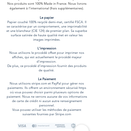
Nos produits sont 100% Made in France. Nous livrons
également à l’international (frais supplémentaires).
Le papier
​Papier couché 100% recyclé demi-mat, certifié FSCA. Il
se caractérise par un comportement, une imprimabilité
et une blancheur (CIE 124) de premier plan. Sa superbe
surface satinée de haute qualité met en valeur les
images imprimées.
L'impression​
Nous utilisons le procédé offset pour imprimer nos
affiches, qui est actuellement le procédé majeur
d'impression.
De plus, ce procédé d'impression fournit des produits
de qualité.
Le Paiement
Nous utilisons stripe.com et PayPal pour gérer nos
paiements. Ils offrent un environnement sécurisé https
où vous pouvez choisir parmi plusieurs options de
paiement. Nous ne verrons aucune de vos informations
de carte de crédit ni aucun autre renseignement
personnel.
Vous pouvez utiliser les méthodes de paiement
suivantes fournies par Stripe.com
PayPal offre également une option de paiement par
carte de crédit si vous n'avez pas de compte PayPal.