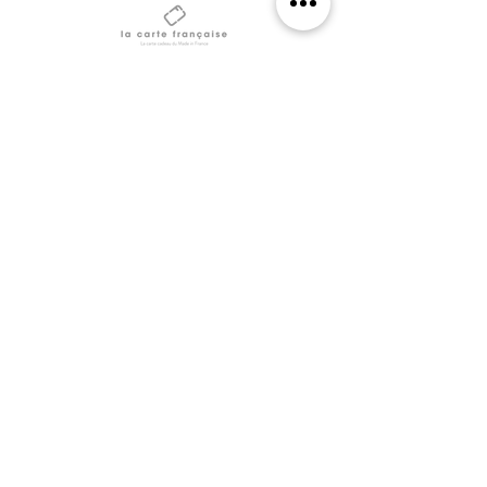
En savoir plus
Livraison France
Paiement
Satisfait ou remboursé
métropolitaine
100% sécurisé
sous 14 jours
offerte