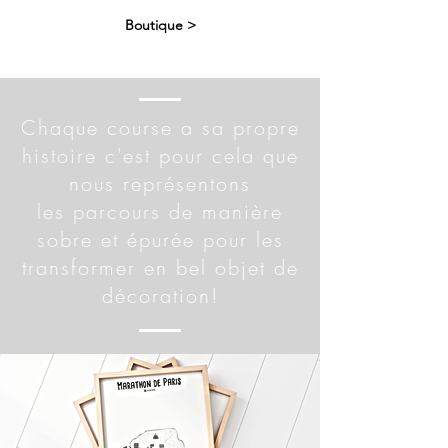
Boutique >
Chaque
course
a sa propre
histoire c'est pour cela que
nous
représentons
les
parcours de manière
sobre et épurée pour les
transformer en bel objet de
décoration!