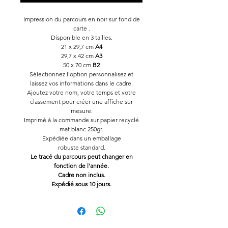
Impression du parcours en noir sur fond de
carte .
Disponible en 3 tailles.
21 x 29,7 cm
A4
29,7 x 42 cm
A3
50 x 70 cm
B2
Sélectionnez l'option personnalisez et
laissez vos informations dans le cadre.
Ajoutez votre nom, votre temps et votre
classement pour créer une affiche sur
mesure.
Imprimé à la commande sur papier recyclé
mat blanc 250gr.
Expédiée dans un emballage
robuste standard.
Le tracé du parcours peut changer en
fonction de l'année.
Cadre non inclus.
Expédié sous 10 jours.