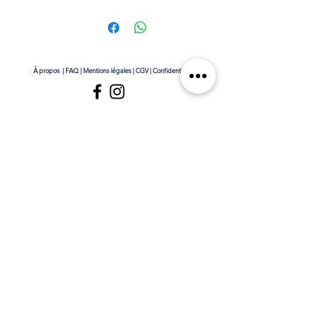
À propos
|
FAQ
|
Mentions légales
|
CGV
|
Confidentialité
© 2021 by Auguste & Gustave - ©tous droits réservés