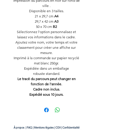
Impression du parcours en noir sur fond de
ville .
Disponible en 3 tailles.
21 x 29,7 cm
A4
29,7 x 42 cm
A3
50 x 70 cm
B2
Sélectionnez l'option personnalisez et
laissez vos informations dans le cadre.
Ajoutez votre nom, votre temps et votre
classement pour créer une affiche sur
mesure.
Imprimé à la commande sur papier recyclé
mat blanc 250gr.
Expédiée dans un emballage
robuste standard.
Le tracé du parcours peut changer en
fonction de l'année.
Cadre non inclus.
Expédié sous 10 jours.
À propos
|
FAQ
|
Mentions légales
|
CGV
|
Confidentialité