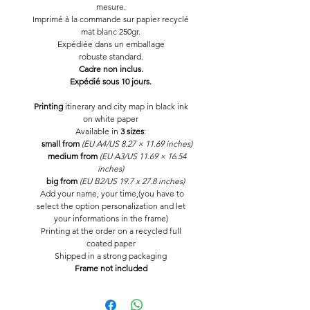
mesure.
Imprimé à la commande sur papier recyclé
mat blanc 250gr.
Expédiée dans un emballage
robuste standard.
Cadre non inclus.
Expédié sous 10 jours.
Printing
itinerary and city map in black ink
on white paper
Available in
3 sizes
:
small
from
(EU A4/US 8.27 × 11.69 inches)
medium from
(EU A3/US 11.69 × 16.54
inches)
big
from
(EU B2/US 19.7 x 27.8 inches)
Add your name, your time,(you have to
select the option personalization and let
your informations in the frame)
Printing at the order on a recycled full
coated paper
Shipped in a strong packaging
Frame not included