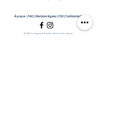
À propos
|
FAQ
|
Mentions légales
|
CGV
|
Confidentialité
© 2021 by Auguste & Gustave - ©tous droits réservés