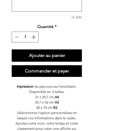
0/300
Quantité
*
Ajouter au panier
Commander et payer
Impression
du parcours sur fond blanc.
Disponible en 3 tailles.
21 x 29,7 cm
A4
29,7 x 42 cm
A3
50 x 70 cm
B2
Sélectionnez l'option personnalisez et
laissez vos informations dans le cadre.
Ajoutez votre nom, votre temps et votre
classement pour créer une affiche sur