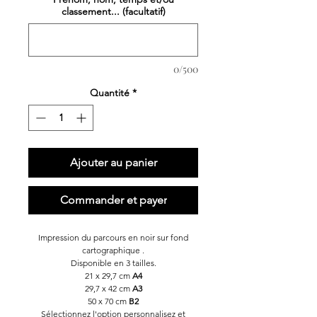
classement... (facultatif)
0/500
Quantité
*
Ajouter au panier
Commander et payer
Impression du parcours en noir sur fond
cartographique .
Disponible en 3 tailles.
21 x 29,7 cm
A4
29,7 x 42 cm
A3
50 x 70 cm
B2
Sélectionnez l'option personnalisez et