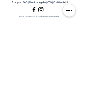
À propos
|
FAQ
|
Mentions légales
|
CGV
|
Confidentialité
© 2021 by Auguste & Gustave - ©tous droits réservés