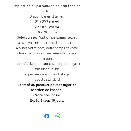
Impression du parcours en noir sur fond de
ville .
Disponible en 3 tailles.
21 x 29,7 cm
A4
29,7 x 42 cm
A3
50 x 70 cm
B2
Sélectionnez l'option personnalisez et
laissez vos informations dans le cadre.
Ajoutez votre nom, votre temps et votre
classement pour créer une affiche sur
mesure.
Imprimé à la commande sur papier recyclé
mat blanc 250gr.
Expédiée dans un emballage
robuste standard.
Le tracé du parcours peut changer en
fonction de l'année.
Cadre non inclus.
Expédié sous 10 jours.