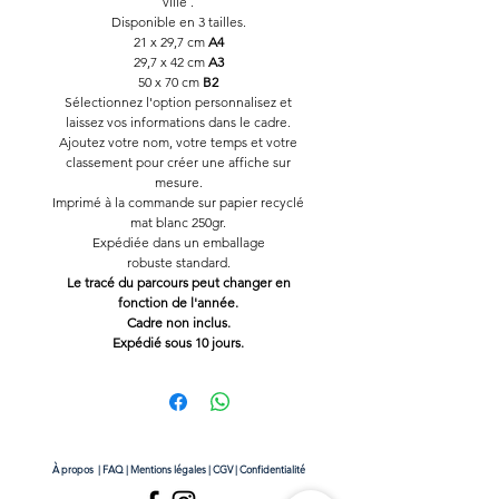
ville .
Disponible en 3 tailles.
21 x 29,7 cm
A4
29,7 x 42 cm
A3
50 x 70 cm
B2
Sélectionnez l'option personnalisez et
laissez vos informations dans le cadre.
Ajoutez votre nom, votre temps et votre
classement pour créer une affiche sur
mesure.
Imprimé à la commande sur papier recyclé
mat blanc 250gr.
Expédiée dans un emballage
robuste standard.
Le tracé du parcours peut changer en
fonction de l'année.
Cadre non inclus.
Expédié sous 10 jours.
À propos
|
FAQ
|
Mentions légales
|
CGV
|
Confidentialité