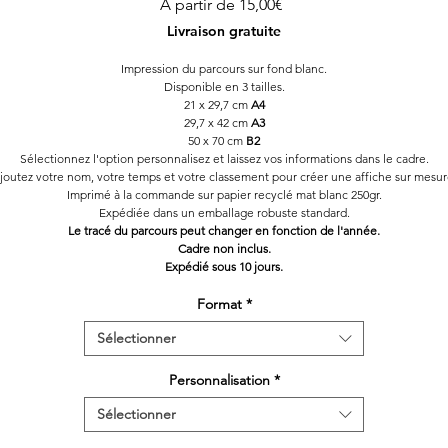
Prix
À partir de
15,00€
promotionnel
Livraison gratuite
Impression du parcours sur fond blanc.
Disponible en 3 tailles.
21 x 29,7 cm
A4
29,7 x 42 cm
A3
50 x 70 cm
B2
Sélectionnez l'option personnalisez et laissez vos informations dans le cadre.
joutez votre nom, votre temps et votre classement pour créer une affiche sur mesur
Imprimé à la commande sur papier recyclé mat blanc 250gr.
Expédiée dans un emballage robuste standard.
Le tracé du parcours peut changer en fonction de l'année.
Cadre non inclus.
Expédié sous 10 jours.
Format
*
Sélectionner
Personnalisation
*
Sélectionner