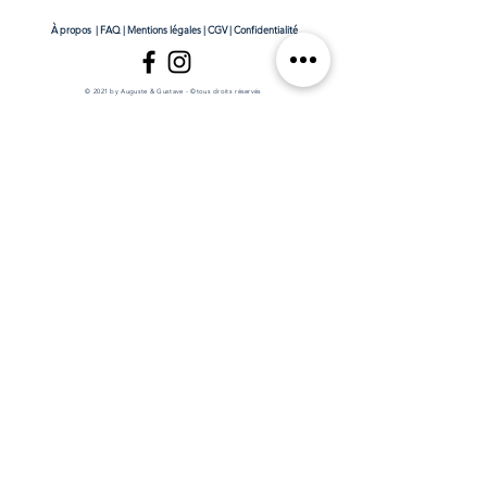
À propos
|
FAQ
|
Mentions légales
|
CGV
|
Confidentialité
© 2021 by Auguste & Gustave - ©tous droits réservés