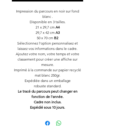
Impression du parcours en noir sur fond
blanc .
Disponible en 3 tailles.
21 x 29,7 cm
A4
29,7 x 42 cm
A3
50 x 70 cm
B2
Sélectionnez l'option personnalisez et
laissez vos informations dans le cadre.
Ajoutez votre nom, votre temps et votre
classement pour créer une affiche sur
mesure.
Imprimé à la commande sur papier recyclé
mat blanc 250gr.
Expédiée dans un emballage
robuste standard.
Le tracé du parcours peut changer en
fonction de l'année.
Cadre non inclus.
Expédié sous 10 jours.