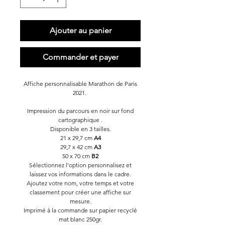
Ajouter au panier
Commander et payer
Affiche personnalisable Marathon de Paris
2021.
Impression du parcours en noir sur fond
cartographique .
Disponible en 3 tailles.
21 x 29,7 cm
A4
29,7 x 42 cm
A3
50 x 70 cm
B2
Sélectionnez l'option personnalisez et
laissez vos informations dans le cadre.
Ajoutez votre nom, votre temps et votre
classement pour créer une affiche sur
mesure.
Imprimé à la commande sur papier recyclé
mat blanc 250gr.