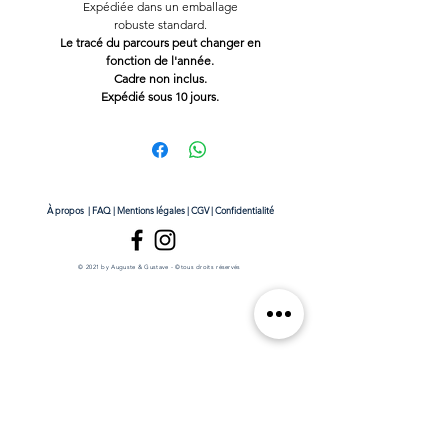
Expédiée dans un emballage
robuste standard.
Le tracé du parcours peut changer en
fonction de l'année.
Cadre non inclus.
Expédié sous 10 jours.
À propos
|
FAQ
|
Mentions légales
|
CGV
|
Confidentialité
© 2021 by Auguste & Gustave - ©tous droits réservés