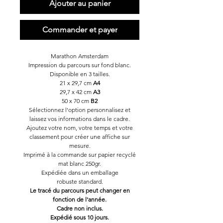
Ajouter au panier
Commander et payer
Marathon Amsterdam
Impression du parcours sur fond blanc.
Disponible en 3 tailles.
21 x 29,7 cm
A4
29,7 x 42 cm
A3
50 x 70 cm
B2
Sélectionnez l'option personnalisez et
laissez vos informations dans le cadre.
Ajoutez votre nom, votre temps et votre
classement pour créer une affiche sur
mesure.
Imprimé à la commande sur papier recyclé
mat blanc 250gr.
Expédiée dans un emballage
robuste standard.
Le tracé du parcours peut changer en
fonction de l'année.
Cadre non inclus.
Expédié sous 10 jours.