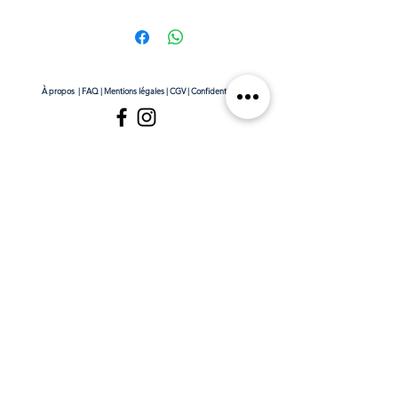
À propos
|
FAQ
|
Mentions légales
|
CGV
|
Confidentialité
© 2021 by Auguste & Gustave - ©tous droits réservés