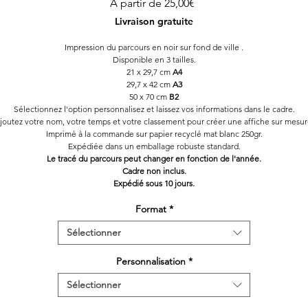
Prix
À partir de
25,00€
promotionnel
Livraison gratuite
Impression du parcours en noir sur fond de ville .
Disponible en 3 tailles.
21 x 29,7 cm
A4
29,7 x 42 cm
A3
50 x 70 cm
B2
Sélectionnez l'option personnalisez et laissez vos informations dans le cadre.
joutez votre nom, votre temps et votre classement pour créer une affiche sur mesur
Imprimé à la commande sur papier recyclé mat blanc 250gr.
Expédiée dans un emballage robuste standard.
Le tracé du parcours peut changer en fonction de l'année.
Cadre non inclus.
Expédié sous 10 jours.
Format
*
Sélectionner
Personnalisation
*
Sélectionner