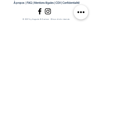
À propos
|
FAQ
|
Mentions légales
|
CGV
|
Confidentialité
© 2021 by Auguste & Gustave - ©tous droits réservés