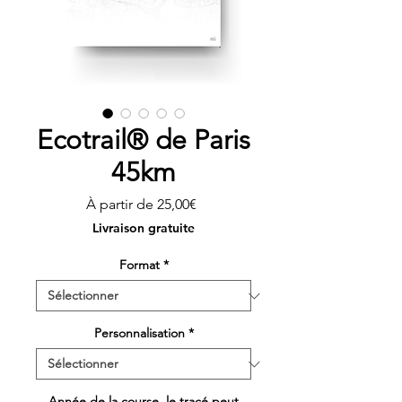
Ecotrail® de Paris
45km
Prix
À partir de
25,00€
promotionnel
Livraison gratuite
Format
*
Personnalisation
*
Année de la course, le tracé peut