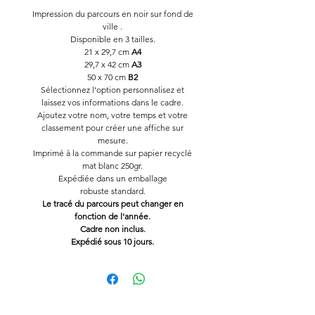
Impression du parcours en noir sur fond de
ville .
Disponible en 3 tailles.
21 x 29,7 cm
A4
29,7 x 42 cm
A3
50 x 70 cm
B2
Sélectionnez l'option personnalisez et
laissez vos informations dans le cadre.
Ajoutez votre nom, votre temps et votre
classement pour créer une affiche sur
mesure.
Imprimé à la commande sur papier recyclé
mat blanc 250gr.
Expédiée dans un emballage
robuste standard.
Le tracé du parcours peut changer en
fonction de l'année.
Cadre non inclus.
Expédié sous 10 jours.