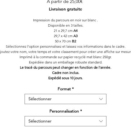
Prix
À partir de
25,00€
promotionnel
Livraison gratuite
Impression du parcours en noir sur blanc .
Disponible en 3 tailles.
21 x 29,7 cm
A4
29,7 x 42 cm
A3
50 x 70 cm
B2
Sélectionnez l'option personnalisez et laissez vos informations dans le cadre.
joutez votre nom, votre temps et votre classement pour créer une affiche sur mesur
Imprimé à la commande sur papier recyclé mat blanc 250gr.
Expédiée dans un emballage robuste standard.
Le tracé du parcours peut changer en fonction de l'année.
Cadre non inclus.
Expédié sous 10 jours.
Format
*
Sélectionner
Personnalisation
*
Sélectionner