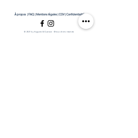
À propos
|
FAQ
|
Mentions légales
|
CGV
|
Confidentialité
© 2021 by Auguste & Gustave - ©tous droits réservés